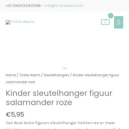
Ga
+31 (06)53390096 -
info@tinklealarm.nl
naar
de
Hoo
inhoud
Kinder
sleutelhanger
figuur
salamander
Home
/
Tinkle Alarm
/
Sleutelhangers
/ Kinder sleutelhanger figuur
roze
salamander roze
aantal
Kinder sleutelhanger figuur
salamander roze
€
5,95
Van deze leuke figuren sleutelhanger hebben we er maar